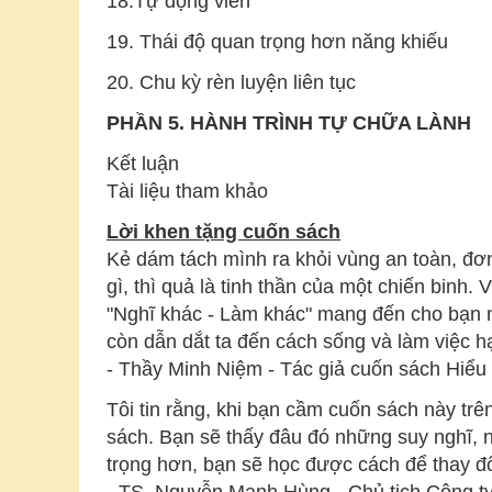
18.Tự động viên
19. Thái độ quan trọng hơn năng khiếu
20. Chu kỳ rèn luyện liên tục
PHẦN 5. HÀNH TRÌNH TỰ CHỮA LÀNH
Kết luận
Tài liệu tham khảo
Lời khen tặng cuốn sách
Kẻ dám tách mình ra khỏi vùng an toàn, đơn
gì, thì quả là tinh thần của một chiến binh
"Nghĩ khác - Làm khác" mang đến cho bạn nh
còn dẫn dắt ta đến cách sống và làm việc 
- Thầy Minh Niệm - Tác giả cuốn sách Hiểu v
Tôi tin rằng, khi bạn cầm cuốn sách này tr
sách. Bạn sẽ thấy đâu đó những suy nghĩ, 
trọng hơn, bạn sẽ học được cách để thay đổ