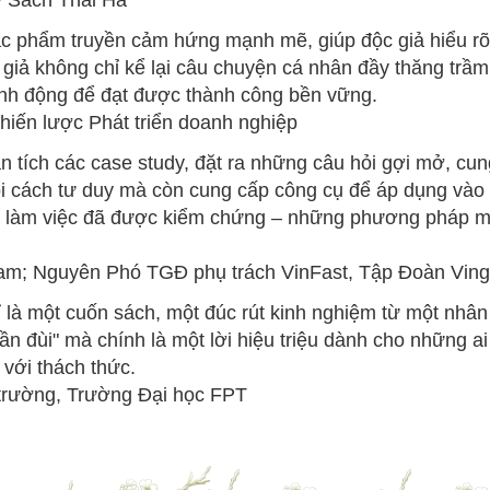
y Sách Thái Hà
ác phẩm truyền cảm hứng mạnh mẽ, giúp độc giả hiểu rõ 
giả không chỉ kể lại câu chuyện cá nhân đầy thăng trầm
hành động để đạt được thành công bền vững.
hiến lược Phát triển doanh nghiệp
n tích các case study, đặt ra những câu hỏi gợi mở, cu
ổi cách tư duy mà còn cung cấp công cụ để áp dụng vào 
à làm việc đã được kiểm chứng – những phương pháp mà
Nam; Nguyên Phó TGĐ phụ trách VinFast, Tập Đoàn Vin
ỉ là một cuốn sách, một đúc rút kinh nghiệm từ một nhâ
uần đùi" mà chính là một lời hiệu triệu dành cho những 
với thách thức.
 trường, Trường Đại học FPT