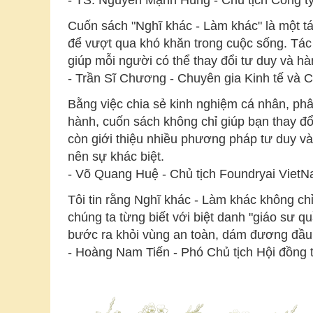
- TS. Nguyễn Mạnh Hùng - Chủ tịch Công t
Cuốn sách "Nghĩ khác - Làm khác" là một t
để vượt qua khó khăn trong cuộc sống. Tác 
giúp mỗi người có thể thay đổi tư duy và 
- Trần Sĩ Chương - Chuyên gia Kinh tế và C
Bằng việc chia sẻ kinh nghiệm cá nhân, phâ
hành, cuốn sách không chỉ giúp bạn thay đ
còn giới thiệu nhiều phương pháp tư duy v
nên sự khác biệt.
- Võ Quang Huệ - Chủ tịch Foundryai Viet
Tôi tin rằng Nghĩ khác - Làm khác không ch
chúng ta từng biết với biệt danh "giáo sư q
bước ra khỏi vùng an toàn, dám đương đầu 
- Hoàng Nam Tiến - Phó Chủ tịch Hội đồng