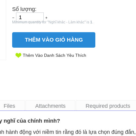
Số lượng:
−
+
Minimum quantity for "Nghĩ khác - Làm khác" is
1
.
THÊM VÀO GIỎ HÀNG
Thêm Vào Danh Sách Yêu Thích
Files
Attachments
Required products
y nghĩ của chính mình?
nh hành động với niềm tin rằng đó là lựa chọn đúng đắn,