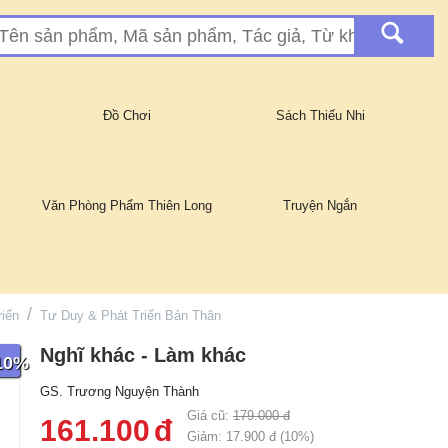
Đồ Chơi
Sách Thiếu Nhi
Văn Phòng Phẩm Thiên Long
Truyện Ngắn
/
riển
Tư Duy & Phát Triển Bản Thân
Nghĩ khác - Làm khác
 10%
GS. Trương Nguyện Thành
Giá cũ:
179.000
đ
161.100
đ
Giảm:
17.900
đ (
10
%)