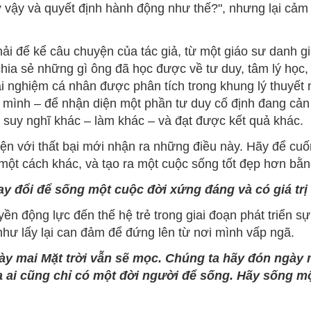
hư vậy và quyết định hành động như thế?", nhưng lại cảm 
i để kể câu chuyện của tác giả, từ một giáo sư danh gi
hia sẻ những gì ông đã học được về tư duy, tâm lý học
ải nghiệm cá nhân được phân tích trong khung lý thuyết
mình – để nhận diện một phần tư duy cố định đang cản 
h suy nghĩ khác – làm khác – và đạt được kết quả khác.
ện với thất bại mới nhận ra những điều này. Hãy để cuố
o một cách khác, và tạo ra một cuộc sống tốt đẹp hơn bằn
ay đổi để sống một cuộc đời xứng đáng và có giá tr
ền động lực đến thế hệ trẻ trong giai đoạn phát triển s
như lấy lại can đảm để đứng lên từ nơi mình vấp ngã.
ày mai Mặt trời vẫn sẽ mọc. Chúng ta hãy đón ngày 
 ai cũng chỉ có một đời người để sống. Hãy sống một