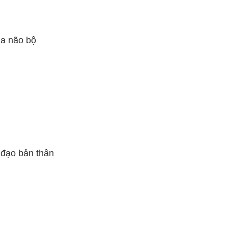
ủa não bộ
 đạo bản thân