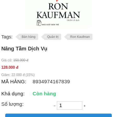
Tags:
Bán hàng
Quản trị
Ron Kaufman
Nâng Tầm Dịch Vụ
Giá cũ:
150.000
đ
128.000
đ
Giảm:
22.000
đ (
15
%)
MÃ HÀNG:
8934974167839
Khả dụng:
Còn hàng
Số lượng:
−
+