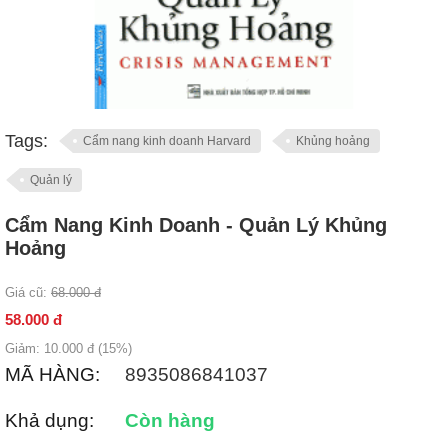
Tags:
Cẩm nang kinh doanh Harvard
Khủng hoảng
Quản lý
Cẩm Nang Kinh Doanh - Quản Lý Khủng
Hoảng
Giá cũ:
68.000
đ
58.000
đ
Giảm:
10.000
đ (
15
%)
MÃ HÀNG:
8935086841037
Khả dụng:
Còn hàng